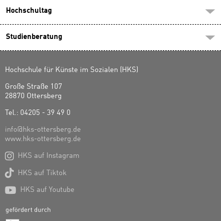
Hochschultag
Studienberatung
Hochschule für Künste im Sozialen (HKS)
Große Straße 107
28870 Ottersberg
Tel.: 04205 - 39 49 0
info@hks-ottersberg.de
www.hks-ottersberg.de

HKS auf Instagram

HKS auf Tiktok

HKS auf Youtube