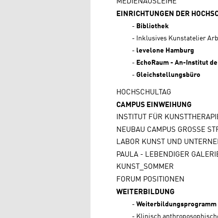
MEDIENAUSLEIHE
EINRICHTUNGEN DER HOCHS
Bibliothek
Inklusives Kunstatelier Ar
levelone Hamburg
EchoRaum - An-Institut d
Gleichstellungsbüro
HOCHSCHULTAG
CAMPUS EINWEIHUNG
INSTITUT FÜR KUNSTTHERAP
NEUBAU CAMPUS GROSSE STRA
LABOR KUNST UND UNTERN
PAULA - LEBENDIGER GALER
KUNST_SOMMER
FORUM POSITIONEN
WEITERBILDUNG
Weiterbildungsprogramm
Klinisch anthroposophisch