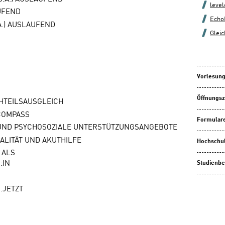
leve
AUFEND
Echo
A.) AUSLAUFEND
Gleic
Vorlesung
Öffnungsz
HTEILSAUSGLEICH
COMPASS
Formulare
UND PSYCHOSOZIALE UNTERSTÜTZUNGSANGEBOTE
DALITÄT UND AKUTHILFE
Hochschu
 ALS
:IN
Studienbe
.JETZT