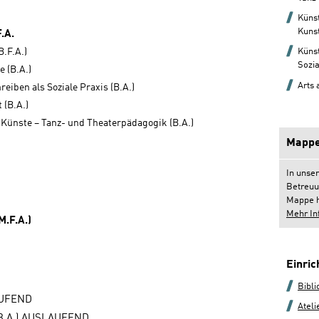
Künst
Kunst
.A.
Künst
.F.A.)
Sozia
 (B.A.)
Arts
eiben als Soziale Praxis (B.A.)
 (B.A.)
Künste – Tanz- und Theaterpädagogik (B.A.)
Mappe
In unse
Betreuu
Mappe h
Mehr In
.F.A.)
Einri
Bibli
AUFEND
Ateli
B.A.) AUSLAUFEND