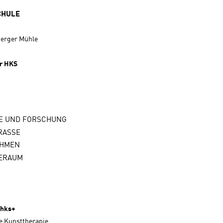
CHULE
berger Mühle
er HKS
IE UND FORSCHUNG
SSE
EHMEN
IERAUM
 hks+
e Kunsttherapie