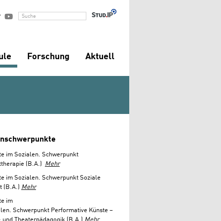


Suche
ule
Forschung
Aktuell
enschwerpunkte
te im Sozialen. Schwerpunkt
ttherapie (B.A.)
Mehr
e im Sozialen. Schwerpunkt Soziale
t (B.A.)
Mehr
te im
alen. Schwerpunkt Performative Künste –
- und Theaterpädagogik (B.A.)
Mehr