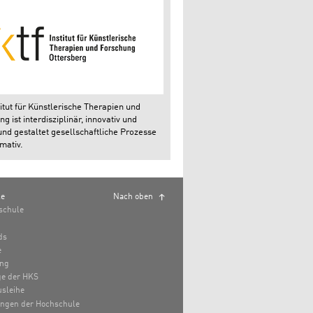
itut für Künstlerische Therapien und
g ist interdisziplinär, innovativ und
und gestaltet gesellschaftliche Prozesse
mativ.
le
Nach oben
schule
ds
e
ung
e der HKS
sleihe
ungen der Hochschule