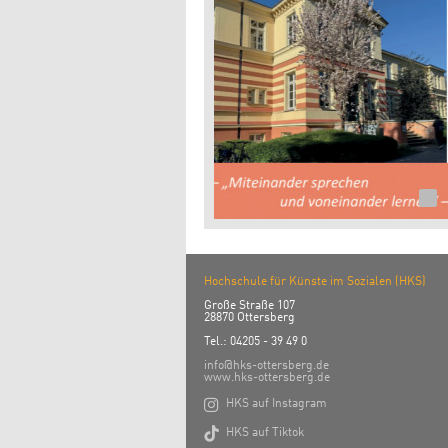
Hochschule für Künste im Sozialen (HKS)
Große Straße 107
28870 Ottersberg
Tel.: 04205 - 39 49 0
info@hks-ottersberg.de
www.hks-ottersberg.de

HKS auf Instagram

HKS auf Tiktok