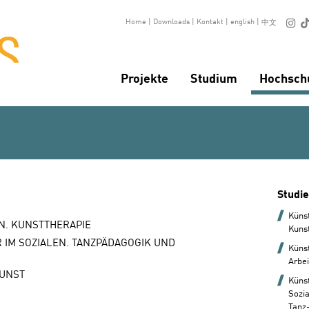

Home
|
Downloads
|
Kontakt
|
english
|
中文
Projekte
Studium
Hochsch
Studi
Küns
N. KUNSTTHERAPIE
Kuns
 IM SOZIALEN. TANZPÄDAGOGIK UND
Künst
Arbei
KUNST
Küns
Sozi
Tanz