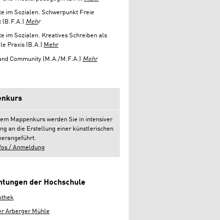
e im Sozialen. Schwerpunkt Freie
 (B.F.A.)
Meh
r
e im Sozialen. Kreatives Schreiben als
le Praxis (B.A.)
Mehr
 and Community (M.A./M.F.A.)
Mehr
nkurs
rem Mappenkurs werden Sie in intensiver
ng an die Erstellung einer künstlerischen
erangeführt.
fos / Anmeldung
chtungen der Hochschule
othek
er Arberger Mühle