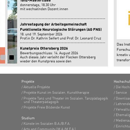
Tanz-Masterclass
donnerstags, 18.30 Uhr
mit wechselnden Dozent:innen
Jahrestagung der Arbeitsgemeinschaft
Funktionelle Neurologische Störungen (AG FNS)
18. und 19. September 2026
Prof.in Dr. Kathrin Seifert und Prof. Dr. Leonard Cruz
geben einen Workshop auf der Jahrestagung der
Das Inst
Arbeitsgemeinschaft Funktionelle Neurologische
Kunstpreis Ottersberg 2026
Forschun
Störungen in Bonn.
Bewerbungsschluss: 14. August 2026
kreativ 
Auch dieses Jahr verleiht der Flecken Ottersberg
transfor
wieder den Kunstpreis sowie den
Nachwuchsförderpreis.
Projekte
Hochschu
Aktuelle Projekte
Die Hoch
Projekte Kunst im Sozialen. Kunsttherapie
Service
Projekte Tanz und Theater im Sozialen. Tanzpädagogik
Downloa
und Theaterpädagogik
Lehrend
Projekte Freie Bildende Kunst
Verwalt
Ehemalig
Studium
Medienau
Künste im Sozialen B.A./B.F.A.
Einricht
Arts and Community (M.A./M.F.A.)