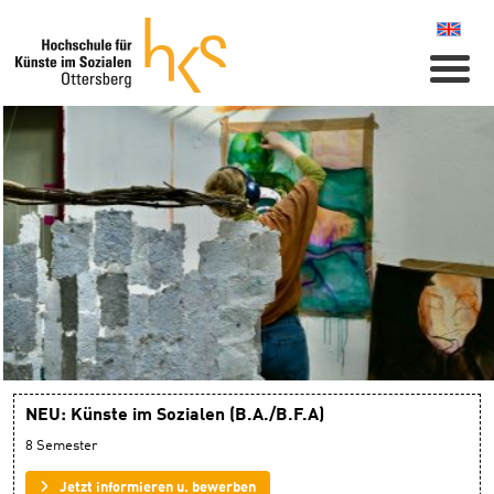
Naviga
Bewerbungen weiterhin möglich!
Künste im Sozialen
(B.A./B.F.A.)
Aufgrund anhaltender Nachfragen und Bedarf an
individueller Beratung bleibt eine Bewerbung für den
Bachelor „Künste im Sozialen" weiterhin möglich.
NEU: Künste im Sozialen (B.A./B.F.A)
8 Semester
Jetzt informieren u. bewerben