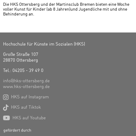
Die HKS Ottersberg und der Martinsclub Bremen bieten eine Woche
voller Kunst für Kinder (ab 8 Jahren)und Jugendliche mit und ohne
Behinderung an.
Hochschule für Künste im Sozialen (HKS)
Große Straße 107
28870 Ottersberg
Tel.: 04205 - 39 49 0
info@hks-ottersberg.de
www.hks-ottersberg.de

HKS auf Instagram

HKS auf Tiktok

HKS auf Youtube