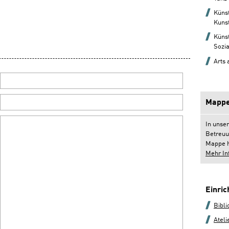
Künst
Kunst
Künst
Sozia
Arts
Mappe
In unse
Betreuu
Mappe h
Mehr In
Einri
Bibli
Ateli