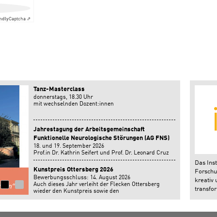
ndly
Captcha ⇗
Tanz-Masterclass
donnerstags, 18.30 Uhr
mit wechselnden Dozent:innen
Jahrestagung der Arbeitsgemeinschaft
Funktionelle Neurologische Störungen (AG FNS)
18. und 19. September 2026
Prof.in Dr. Kathrin Seifert und Prof. Dr. Leonard Cruz
geben einen Workshop auf der Jahrestagung der
Das Inst
Arbeitsgemeinschaft Funktionelle Neurologische
Kunstpreis Ottersberg 2026
Forschun
Störungen in Bonn.
Bewerbungsschluss: 14. August 2026
kreativ 
Auch dieses Jahr verleiht der Flecken Ottersberg
transfor
wieder den Kunstpreis sowie den
Nachwuchsförderpreis.