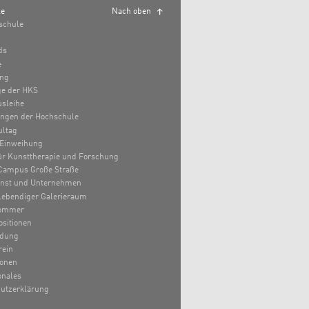
le
Nach oben
schule
ds
e
ung
e der HKS
sleihe
ungen der Hochschule
ultag
Einweihung
 für Kunsttherapie und Forschung
Campus Große Straße
unst und Unternehmen
lebendiger Galerieraum
ommer
sitionen
ldung
rein
ionen
onales
utzerklärung