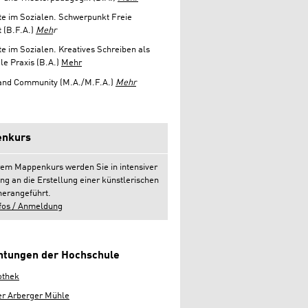
e im Sozialen. Schwerpunkt Freie
 (B.F.A.)
Meh
r
e im Sozialen. Kreatives Schreiben als
le Praxis (B.A.)
Mehr
 and Community (M.A./M.F.A.)
Mehr
nkurs
rem Mappenkurs werden Sie in intensiver
ng an die Erstellung einer künstlerischen
erangeführt.
fos / Anmeldung
chtungen der Hochschule
othek
er Arberger Mühle