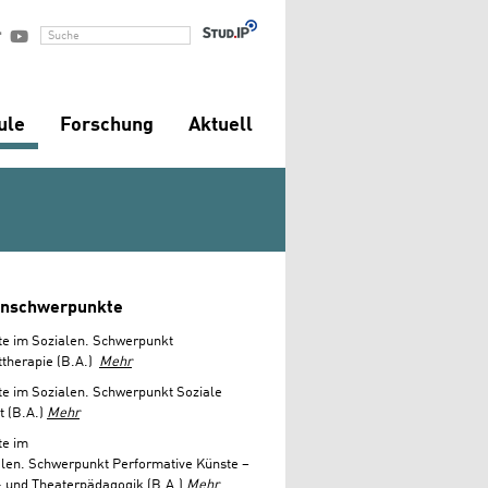


Suche
ule
Forschung
Aktuell
enschwerpunkte
te im Sozialen. Schwerpunkt
ttherapie (B.A.)
Mehr
e im Sozialen. Schwerpunkt Soziale
t (B.A.)
Mehr
te im
alen. Schwerpunkt Performative Künste –
- und Theaterpädagogik (B.A.)
Mehr