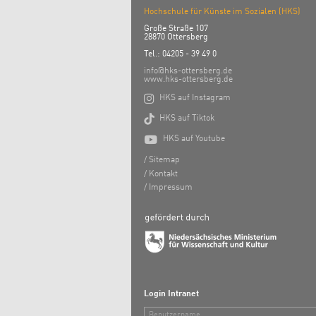
Hochschule für Künste im Sozialen (HKS)
Große Straße 107
28870 Ottersberg
Tel.: 04205 - 39 49 0
info@hks-ottersberg.de
www.hks-ottersberg.de

HKS auf Instagram

HKS auf Tiktok

HKS auf Youtube
Sitemap
Kontakt
Impressum
Login Intranet
Benutzername