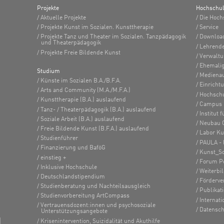
Projekte
Hochschu
Aktuelle Projekte
Die Hoch
Projekte Kunst im Sozialen. Kunsttherapie
Service
Projekte Tanz und Theater im Sozialen. Tanzpädagogik
Downloa
und Theaterpädagogik
Lehrend
Projekte Freie Bildende Kunst
Verwalt
Ehemalig
Studium
Medienau
Künste im Sozialen B.A./B.F.A.
Einricht
Arts and Community (M.A./M.F.A.)
Hochsch
Kunsttherapie (B.A.) auslaufend
Campus 
Tanz- / Theaterpädagogik (B.A.) auslaufend
Institut
Soziale Arbeit (B.A.) auslaufend
Neubau 
Freie Bildende Kunst (B.F.A.) auslaufend
Labor K
Studienführer
PAULA - 
Finanzierung und BaföG
Kunst_S
einstieg +
Forum Po
Inklusive Hochschule
Weiterbi
Deutschlandstipendium
Förderve
Studienberatung und Nachteilsausgleich
Publikat
Studienvorbereitung ArtCompass
Internati
Vertrauensdozent:innen und psychosoziale
Datensch
Unterstützungsangebote
Krisenintervention, Suizidalität und Akuthilfe