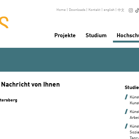

Home
|
Downloads
|
Kontakt
|
english
|
中文
Projekte
Studium
Hochsch
 Nachricht von Ihnen
Studi
Küns
ttersberg
Kuns
Künst
Arbei
Küns
Sozi
Tanz