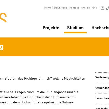

Home
|
Downloads
|
Kontakt
|
english
|
中文
Projekte
Studium
Hochsch
g
Vorlesung
ein Studium das Richtige für mich? Welche Möglichkeiten
Öffnungsz
ufstelle bei Fragen rund um die Studiengänge und die
viele lebendige Einblicke in den Studienalltag zu
Formulare
onen und dem Hochschultag regelmäßige Online-