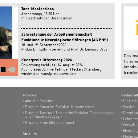
Tanz-Masterclass
donnerstags, 18.30 Uhr
mit wechselnden Dozent:innen
Jahrestagung der Arbeitsgemeinschaft
Funktionelle Neurologische Störungen (AG FNS)
18. und 19. September 2026
Prof.in Dr. Kathrin Seifert und Prof. Dr. Leonard Cruz
geben einen Workshop auf der Jahrestagung der
Das Inst
Arbeitsgemeinschaft Funktionelle Neurologische
Kunstpreis Ottersberg 2026
Forschun
Störungen in Bonn.
Bewerbungsschluss: 14. August 2026
kreativ 
Auch dieses Jahr verleiht der Flecken Ottersberg
transfor
wieder den Kunstpreis sowie den
Nachwuchsförderpreis.
Projekte
Hochschu
Aktuelle Projekte
Die Hoch
Projekte Kunst im Sozialen. Kunsttherapie
Service
Projekte Tanz und Theater im Sozialen. Tanzpädagogik
Downloa
und Theaterpädagogik
Lehrend
Projekte Freie Bildende Kunst
Verwalt
Ehemalig
Studium
Medienau