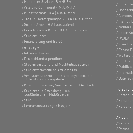
Künste im Sozialen B.A./B.F.A.
Einricht
Arts and Community (M.A./M.F.A.)
Hochsch
Kunsttherapie (B.A.) auslaufend
Campus 
Tanz- / Theaterpädagogik (B.A.) auslaufend
Institut
Soziale Arbeit (B.A.) auslaufend
Neubau 
Freie Bildende Kunst (B.F.A.) auslaufend
Labor K
Studienführer
PAULA - 
Finanzierung und BaföG
Kunst_S
einstieg +
Forum Po
Inklusive Hochschule
Weiterbi
Deutschlandstipendium
Förderve
Studienberatung und Nachteilsausgleich
Publikat
Studienvorbereitung ArtCompass
Internati
Vertrauensdozent:innen und psychosoziale
Datensch
Unterstützungsangebote
Krisenintervention, Suizidalität und Akuthilfe
Forschun
Studieren in Ottersberg – als
ausländische:r Mitbürger:in
Forschun
Stud.IP
Forschu
Lehrveranstaltungen hks.jetzt
Forschun
Aktuell
Veransta
Presse