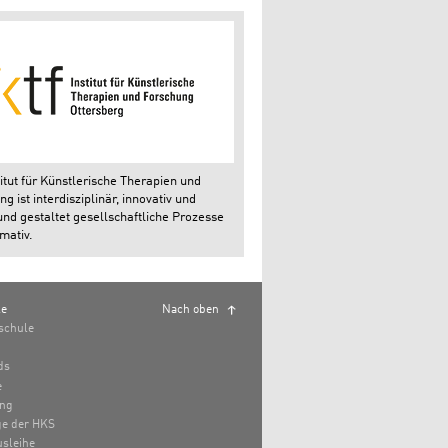
itut für Künstlerische Therapien und
g ist interdisziplinär, innovativ und
und gestaltet gesellschaftliche Prozesse
mativ.
le
Nach oben
schule
ds
e
ung
e der HKS
sleihe