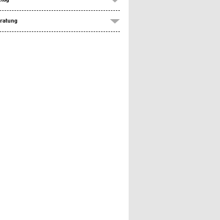
ltag
ratung