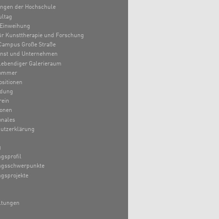
ungen der Hochschule
ultag
Einweihung
 für Kunsttherapie und Forschung
Campus Große Straße
unst und Unternehmen
lebendiger Galerieraum
ommer
sitionen
ldung
rein
ionen
onales
utzerklärung
g
gsprofil
ngsschwerpunkte
gsprojekte
ltungen