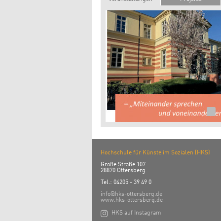
Hochschule für Künste im Sozialen (HKS)
Große Straße 107
28870 Ottersberg
Tel.: 04205 - 39 49 0
info@hks-ottersberg.de
www.hks-ottersberg.de

HKS auf Instagram