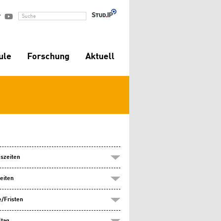


Suche
ule
Forschung
Aktuell
szeiten
eiten
/Fristen