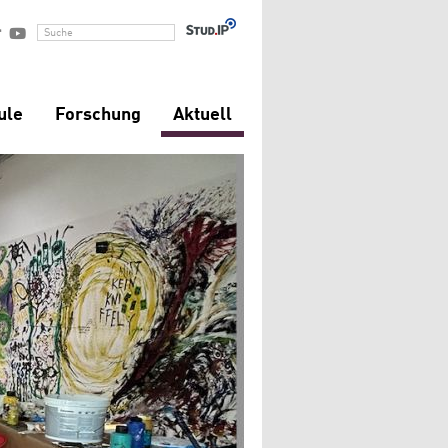


Suche
ule
Forschung
Aktuell