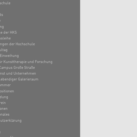
schule
ds
e
ung
e der HKS
sleihe
ungen der Hochschule
ultag
Einweihung
 für Kunsttherapie und Forschung
Campus Große Straße
unst und Unternehmen
lebendiger Galerieraum
ommer
sitionen
ldung
rein
ionen
onales
utzerklärung
g