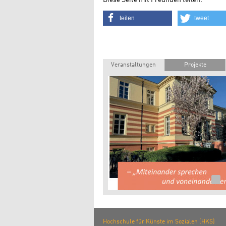
Diese Seite mit Freunden teilen:
teilen
tweet
Veranstaltungen
Projekte
Hochschule für Künste im Sozialen (HKS)