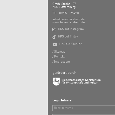
Große Straße 107
28870 Ottersberg
Tel.: 04205 - 39 49 0
info@hks-ottersberg.de
www.hks-ottersberg.de

HKS auf Instagram

HKS auf Tiktok

HKS auf Youtube
Sitemap
Kontakt
Impressum
Login Intranet
Benutzername