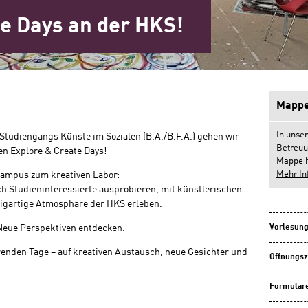
te Days an der HKS!
Mappe
In unse
Studiengangs Künste im Sozialen (B.A./B.F.A.) gehen wir
Betreuu
en Explore & Create Days!
Mappe h
Mehr In
Campus zum kreativen Labor:
h Studieninteressierte ausprobieren, mit künstlerischen
igartige Atmosphäre der HKS erleben.
Vorlesung
Neue Perspektiven entdecken.
erenden Tage – auf kreativen Austausch, neue Gesichter und
Öffnungsz
Formulare