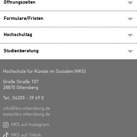
Öffnungszeiten
Formulare/Fristen
Hochschultag
Studienberatung
Hochschule für Künste im Sozialen (HKS)
Große Straße 107
28870 Ottersberg
Tel.: 04205 - 39 49 0
info@hks-ottersberg.de
www.hks-ottersberg.de

HKS auf Instagram

HKS auf Tiktok