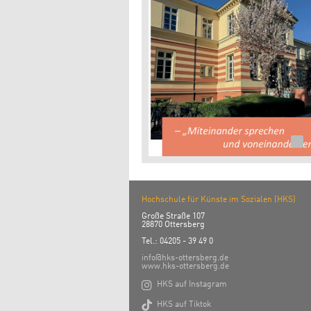
Hochschule für Künste im Sozialen (HKS)
Große Straße 107
28870 Ottersberg
Tel.: 04205 - 39 49 0
info@hks-ottersberg.de
www.hks-ottersberg.de

HKS auf Instagram

HKS auf Tiktok