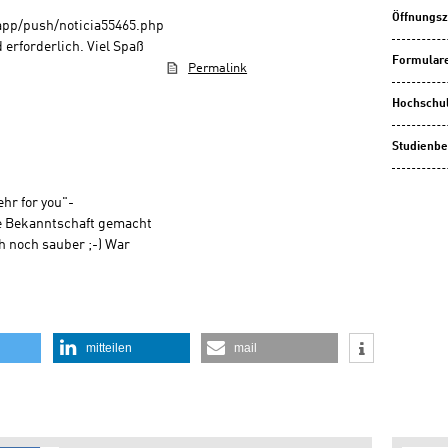
Öffnungsz
app/push/noticia55465.php
erforderlich. Viel Spaß
Formulare
Permalink
Hochschu
Studienbe
ehr for you"-
le Bekanntschaft gemacht
h noch sauber ;-) War
mitteilen
mail