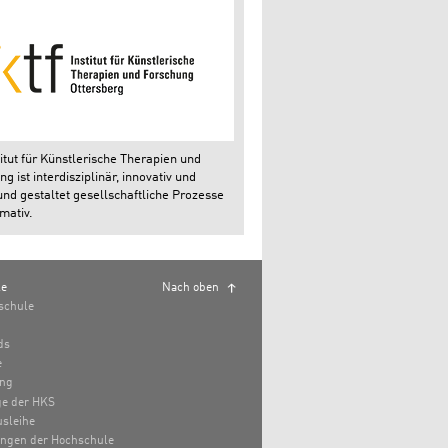
itut für Künstlerische Therapien und
g ist interdisziplinär, innovativ und
und gestaltet gesellschaftliche Prozesse
mativ.
le
Nach oben
schule
ds
e
ung
e der HKS
sleihe
ungen der Hochschule