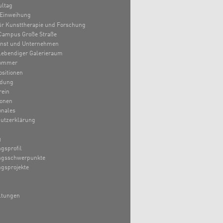
ultag
Einweihung
 für Kunsttherapie und Forschung
Campus Große Straße
unst und Unternehmen
lebendiger Galerieraum
ommer
sitionen
ldung
rein
ionen
onales
utzerklärung
g
gsprofil
ngsschwerpunkte
gsprojekte
ltungen