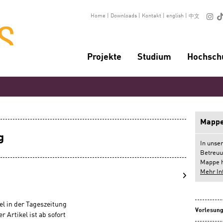

Home
|
Downloads
|
Kontakt
|
english
|
中文
Projekte
Studium
Hochsch
Mappe
g
In unse
Betreuu
Mappe h
Mehr In
el in der Tageszeitung
Vorlesung
 Artikel ist ab sofort