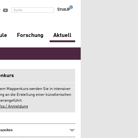


Suche
ule
Forschung
Aktuell
nkurs
rem Mappenkurs werden Sie in intensiver
ng an die Erstellung einer künstlerischen
erangeführt.
fos / Anmeldung
szeiten