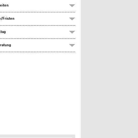
eiten
/Fristen
ltag
ratung