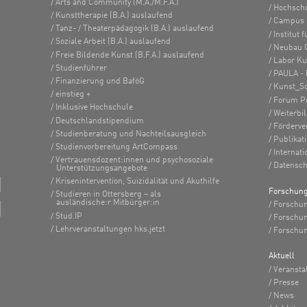
Arts and Community (M.A./M.F.A.)
Hochsch
Kunsttherapie (B.A.) auslaufend
Campus 
Tanz- / Theaterpädagogik (B.A.) auslaufend
Institut
Soziale Arbeit (B.A.) auslaufend
Neubau 
Freie Bildende Kunst (B.F.A.) auslaufend
Labor K
Studienführer
PAULA - 
Finanzierung und BaföG
Kunst_S
einstieg +
Forum Po
Inklusive Hochschule
Weiterbi
Deutschlandstipendium
Förderve
Studienberatung und Nachteilsausgleich
Publikat
Studienvorbereitung ArtCompass
Internati
Vertrauensdozent:innen und psychosoziale
Datensch
Unterstützungsangebote
Krisenintervention, Suizidalität und Akuthilfe
Forschun
Studieren in Ottersberg – als
ausländische:r Mitbürger:in
Forschun
Stud.IP
Forschu
Lehrveranstaltungen hks.jetzt
Forschun
Aktuell
Veransta
Presse
News