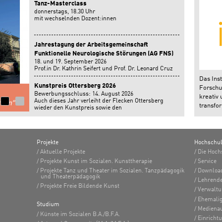
Tanz-Masterclass
donnerstags, 18.30 Uhr
mit wechselnden Dozent:innen
Jahrestagung der Arbeitsgemeinschaft
Funktionelle Neurologische Störungen (AG FNS)
18. und 19. September 2026
Prof.in Dr. Kathrin Seifert und Prof. Dr. Leonard Cruz
geben einen Workshop auf der Jahrestagung der
Das Inst
Arbeitsgemeinschaft Funktionelle Neurologische
Kunstpreis Ottersberg 2026
Forschun
Störungen in Bonn.
Bewerbungsschluss: 14. August 2026
kreativ 
Auch dieses Jahr verleiht der Flecken Ottersberg
transfor
wieder den Kunstpreis sowie den
Nachwuchsförderpreis.
Projekte
Hochschu
Aktuelle Projekte
Die Hoch
Projekte Kunst im Sozialen. Kunsttherapie
Service
Projekte Tanz und Theater im Sozialen. Tanzpädagogik
Downloa
und Theaterpädagogik
Lehrend
Projekte Freie Bildende Kunst
Verwalt
Ehemalig
Studium
Medienau
Künste im Sozialen B.A./B.F.A.
Einricht