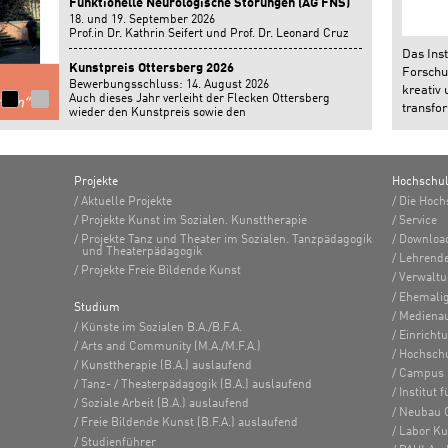
Funktionelle Neurologische Störungen (AG FNS)
18. und 19. September 2026
Prof.in Dr. Kathrin Seifert und Prof. Dr. Leonard Cruz
geben einen Workshop auf der Jahrestagung der
Das Inst
Arbeitsgemeinschaft Funktionelle Neurologische
Kunstpreis Ottersberg 2026
Forschun
Störungen in Bonn.
Bewerbungsschluss: 14. August 2026
kreativ 
Auch dieses Jahr verleiht der Flecken Ottersberg
transfor
wieder den Kunstpreis sowie den
Nachwuchsförderpreis.
Projekte
Hochschu
Aktuelle Projekte
Die Hoch
Projekte Kunst im Sozialen. Kunsttherapie
Service
Projekte Tanz und Theater im Sozialen. Tanzpädagogik
Downloa
und Theaterpädagogik
Lehrend
Projekte Freie Bildende Kunst
Verwalt
Ehemalig
Studium
Medienau
Künste im Sozialen B.A./B.F.A.
Einricht
Arts and Community (M.A./M.F.A.)
Hochsch
Kunsttherapie (B.A.) auslaufend
Campus 
Tanz- / Theaterpädagogik (B.A.) auslaufend
Institut
Soziale Arbeit (B.A.) auslaufend
Neubau 
Freie Bildende Kunst (B.F.A.) auslaufend
Labor K
Studienführer