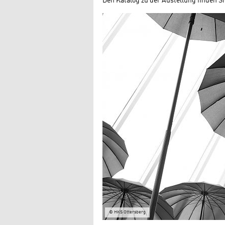
Den Katalog zu der Austellung finden S
© HKS Ottersberg