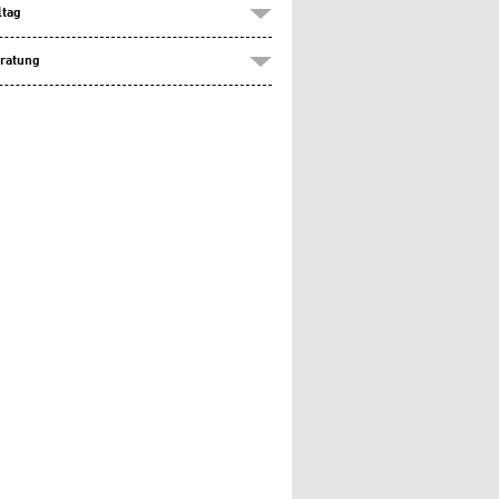
ltag
ratung