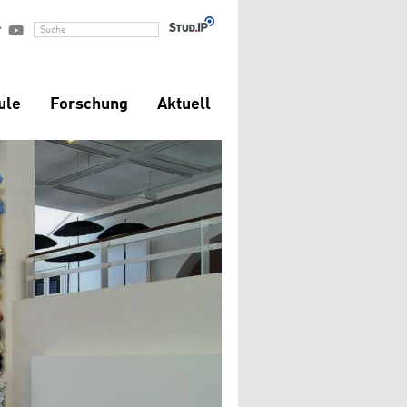


Suche
ule
Forschung
Aktuell