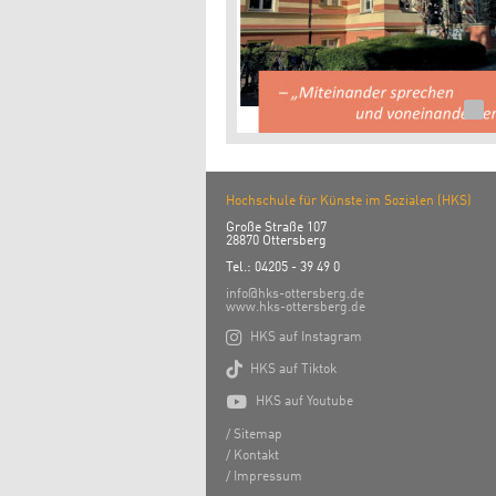
Hochschule für Künste im Sozialen (HKS)
Große Straße 107
28870 Ottersberg
Tel.: 04205 - 39 49 0
info@hks-ottersberg.de
www.hks-ottersberg.de

HKS auf Instagram

HKS auf Tiktok

HKS auf Youtube
Sitemap
Kontakt
Impressum