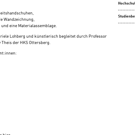
Hochschu
rbeitshandschuhen,
Studienbe
nde Wandzeichnung,
it und eine Materialassemblage.
briele Lohberg und künstlerisch begleitet durch Professor
 Theis der HKS Ottersberg.
nt:innen: