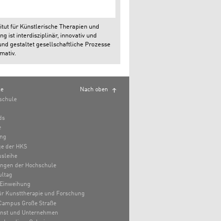
itut für Künstlerische Therapien und
g ist interdisziplinär, innovativ und
und gestaltet gesellschaftliche Prozesse
mativ.
le
Nach oben
schule
ds
e
ung
e der HKS
sleihe
ungen der Hochschule
ultag
Einweihung
 für Kunsttherapie und Forschung
Campus Große Straße
unst und Unternehmen