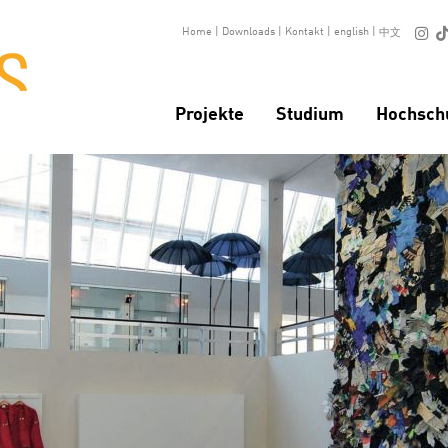

Home
|
Downloads
|
Kontakt
|
english
|
中文
Projekte
Studium
Hochsch