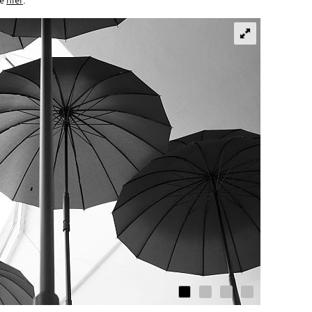
ie
hier
.
© HKS Otter