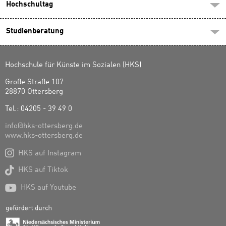
Hochschultag
Studienberatung
Hochschule für Künste im Sozialen (HKS)
Große Straße 107
28870 Ottersberg
Tel.: 04205 - 39 49 0
info@hks-ottersberg.de
www.hks-ottersberg.de

HKS auf Instagram

HKS auf Tiktok

HKS auf Youtube