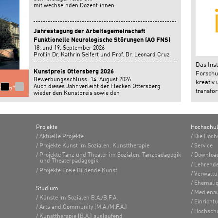
mit wechselnden Dozent:innen
Jahrestagung der Arbeitsgemeinschaft
Funktionelle Neurologische Störungen (AG FNS)
18. und 19. September 2026
Prof.in Dr. Kathrin Seifert und Prof. Dr. Leonard Cruz
geben einen Workshop auf der Jahrestagung der
Das Inst
Arbeitsgemeinschaft Funktionelle Neurologische
Kunstpreis Ottersberg 2026
Forschun
Störungen in Bonn.
Bewerbungsschluss: 14. August 2026
kreativ 
Auch dieses Jahr verleiht der Flecken Ottersberg
transfor
wieder den Kunstpreis sowie den
Nachwuchsförderpreis.
Projekte
Hochschu
Aktuelle Projekte
Die Hoch
Projekte Kunst im Sozialen. Kunsttherapie
Service
Projekte Tanz und Theater im Sozialen. Tanzpädagogik
Downloa
und Theaterpädagogik
Lehrend
Projekte Freie Bildende Kunst
Verwalt
Ehemalig
Studium
Medienau
Künste im Sozialen B.A./B.F.A.
Einricht
Arts and Community (M.A./M.F.A.)
Hochsch
Kunsttherapie (B.A.) auslaufend