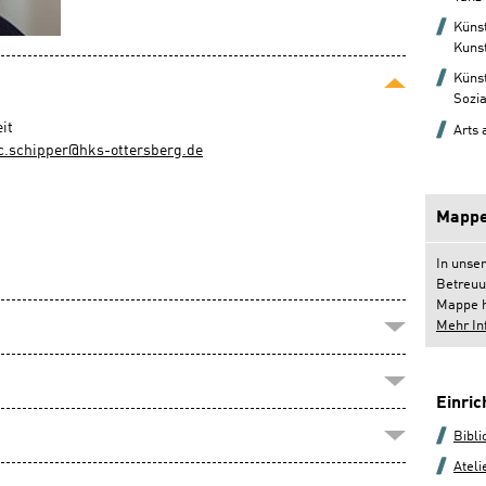
Künst
Kunst
Künst
Sozia
it
Arts
.schipper@hks-ottersberg.de
Mappe
In unse
Betreuu
Mappe h
Mehr In
Einri
Bibli
Ateli