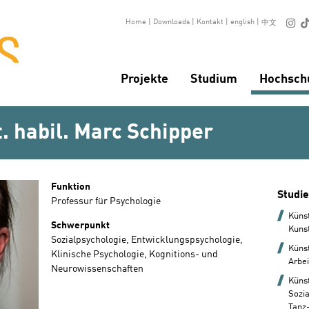

Home
|
Downloads
|
Kontakt
|
english
|
中文
Projekte
Studium
Hochsch
at. habil. Marc Schipper
Funktion
Studi
Professur für Psychologie
Küns
Schwerpunkt
Kuns
Sozialpsychologie, Entwicklungspsychologie,
Künst
Klinische Psychologie, Kognitions- und
Arbei
Neurowissenschaften
Küns
Sozi
Tanz