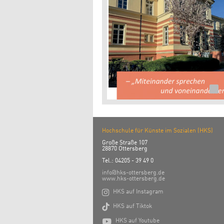
Hochschule für Künste im Sozialen (HKS)
Große Straße 107
28870 Ottersberg
Tel.: 04205 - 39 49 0
info@hks-ottersberg.de
www.hks-ottersberg.de

HKS auf Instagram

HKS auf Tiktok

HKS auf Youtube