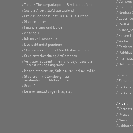
Campus 
Tanz- / Theaterpädagogik (B.A.) auslaufend
Institut
Soziale Arbeit (B.A.) auslaufend
Neubau 
Freie Bildende Kunst (B.F.A.) auslaufend
Labor K
Studienführer
PAULA - 
Finanzierung und BaföG
Kunst_S
einstieg +
Forum Po
Inklusive Hochschule
Weiterbi
Deutschlandstipendium
Förderve
Studienberatung und Nachteilsausgleich
Publikat
Studienvorbereitung ArtCompass
Internati
Vertrauensdozent:innen und psychosoziale
Datensch
Unterstützungsangebote
Krisenintervention, Suizidalität und Akuthilfe
Forschun
Studieren in Ottersberg – als
ausländische:r Mitbürger:in
Forschun
Stud.IP
Forschu
Lehrveranstaltungen hks.jetzt
Forschun
Aktuell
Veransta
Presse
News
Jobbörse