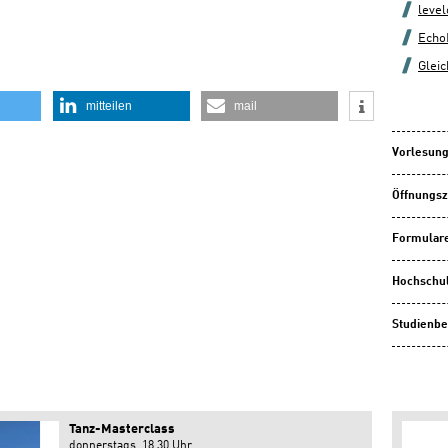
leve
Echo
Gleic
mitteilen
mail
Vorlesung
Öffnungsz
Formulare
Hochschu
Studienbe
Tanz-Masterclass
donnerstags, 18.30 Uhr