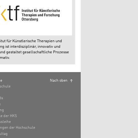
itut für Künstlerische Therapien und
g ist interdisziplinär, innovativ und
und gestaltet gesellschaftliche Prozesse
mativ.
le
Nach oben
schule
ds
e
ung
e der HKS
sleihe
ungen der Hochschule
ultag