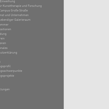
Einweihung
 für Kunsttherapie und Forschung
Campus Große Straße
unst und Unternehmen
lebendiger Galerieraum
ommer
sitionen
ldung
rein
ionen
onales
utzerklärung
g
gsprofil
ngsschwerpunkte
gsprojekte
ltungen