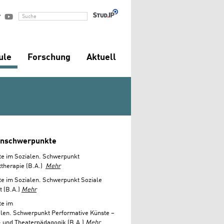


Suche
ule
Forschung
Aktuell
enschwerpunkte
te im Sozialen. Schwerpunkt
ttherapie (B.A.)
Mehr
e im Sozialen. Schwerpunkt Soziale
t (B.A.)
Mehr
te im
alen. Schwerpunkt Performative Künste –
- und Theaterpädagogik (B.A.)
Mehr