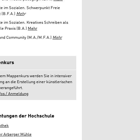
e im Sozialen. Schwerpunkt Freie
 (B.F.A.)
Meh
r
e im Sozialen. Kreatives Schreiben als
le Praxis (B.A.)
Mehr
 and Community (M.A./M.F.A.)
Mehr
nkurs
rem Mappenkurs werden Sie in intensiver
ng an die Erstellung einer künstlerischen
erangeführt.
fos / Anmeldung
chtungen der Hochschule
othek
er Arberger Mühle