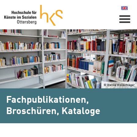
Naviga
© Wenke Wollschläger
Fachpublikationen,
Broschüren, Kataloge