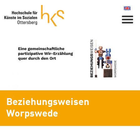
Naviga
Beziehungsweisen
Worpswede