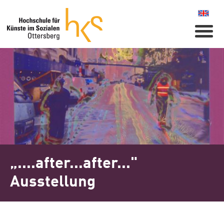
Naviga
„....after...after..."
Ausstellung