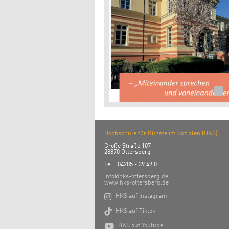
Hochschule für Künste im Sozialen (HKS)
Große Straße 107
28870 Ottersberg
Tel.: 04205 - 39 49 0
info@hks-ottersberg.de
www.hks-ottersberg.de

HKS auf Instagram

HKS auf Tiktok

HKS auf Youtube