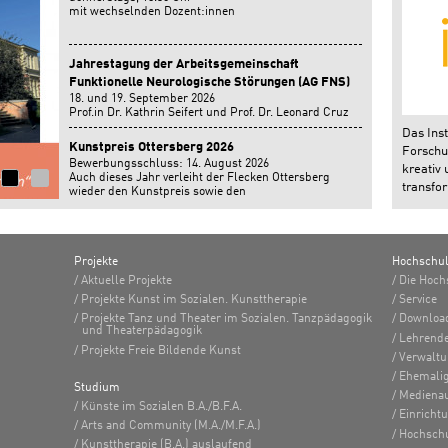
mit wechselnden Dozent:innen
Jahrestagung der Arbeitsgemeinschaft
Funktionelle Neurologische Störungen (AG FNS)
18. und 19. September 2026
Prof.in Dr. Kathrin Seifert und Prof. Dr. Leonard Cruz
geben einen Workshop auf der Jahrestagung der
Das Inst
Arbeitsgemeinschaft Funktionelle Neurologische
Kunstpreis Ottersberg 2026
Forschun
Störungen in Bonn.
Bewerbungsschluss: 14. August 2026
kreativ 
Auch dieses Jahr verleiht der Flecken Ottersberg
transfor
wieder den Kunstpreis sowie den
Nachwuchsförderpreis.
Projekte
Hochschu
Aktuelle Projekte
Die Hoch
Projekte Kunst im Sozialen. Kunsttherapie
Service
Projekte Tanz und Theater im Sozialen. Tanzpädagogik
Downloa
und Theaterpädagogik
Lehrend
Projekte Freie Bildende Kunst
Verwalt
Ehemalig
Studium
Medienau
Künste im Sozialen B.A./B.F.A.
Einricht
Arts and Community (M.A./M.F.A.)
Hochsch
Kunsttherapie (B.A.) auslaufend