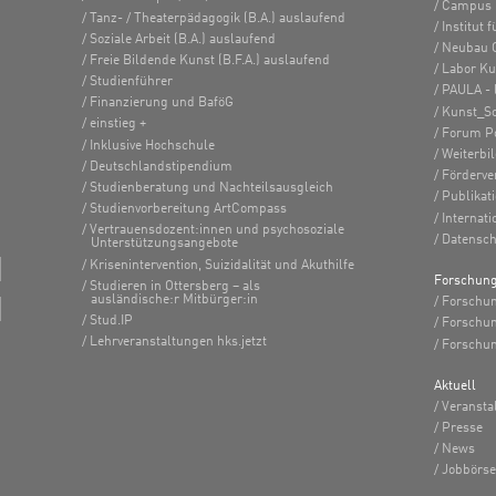
Campus 
Tanz- / Theaterpädagogik (B.A.) auslaufend
Institut
Soziale Arbeit (B.A.) auslaufend
Neubau 
Freie Bildende Kunst (B.F.A.) auslaufend
Labor K
Studienführer
PAULA - 
Finanzierung und BaföG
Kunst_S
einstieg +
Forum Po
Inklusive Hochschule
Weiterbi
Deutschlandstipendium
Förderve
Studienberatung und Nachteilsausgleich
Publikat
Studienvorbereitung ArtCompass
Internati
Vertrauensdozent:innen und psychosoziale
Datensch
Unterstützungsangebote
Krisenintervention, Suizidalität und Akuthilfe
Forschun
Studieren in Ottersberg – als
ausländische:r Mitbürger:in
Forschun
Stud.IP
Forschu
Lehrveranstaltungen hks.jetzt
Forschun
Aktuell
Veransta
Presse
News
Jobbörse