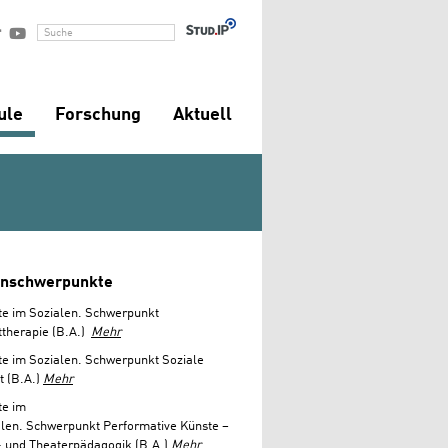


Suche
ule
Forschung
Aktuell
enschwerpunkte
te im Sozialen. Schwerpunkt
ttherapie (B.A.)
Mehr
e im Sozialen. Schwerpunkt Soziale
t (B.A.)
Mehr
te im
alen. Schwerpunkt Performative Künste –
- und Theaterpädagogik (B.A.)
Mehr