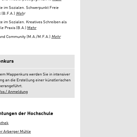
e im Sozialen. Schwerpunkt Freie
 (B.F.A.)
Meh
r
e im Sozialen. Kreatives Schreiben als
le Praxis (B.A.)
Mehr
 and Community (M.A./M.F.A.)
Mehr
nkurs
rem Mappenkurs werden Sie in intensiver
ng an die Erstellung einer künstlerischen
erangeführt.
fos / Anmeldung
chtungen der Hochschule
othek
er Arberger Mühle