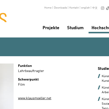

Home
|
Downloads
|
Kontakt
|
english
|
中文
Projekte
Studium
Hochsch
Funktion
Studi
Lehrbeauftragter
Küns
Schwerpunkt
Kuns
Film
Künst
Arbei
www.klausmoeller.net
Küns
Sozi
Tanz