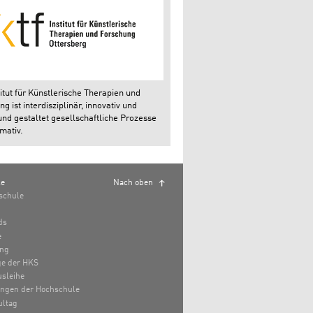
itut für Künstlerische Therapien und
g ist interdisziplinär, innovativ und
und gestaltet gesellschaftliche Prozesse
mativ.
le
Nach oben
schule
ds
e
ung
e der HKS
sleihe
ungen der Hochschule
ultag