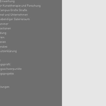
Einweihung
 für Kunsttherapie und Forschung
Campus Große Straße
unst und Unternehmen
lebendiger Galerieraum
ommer
sitionen
ldung
rein
ionen
onales
utzerklärung
g
gsprofil
ngsschwerpunkte
gsprojekte
ltungen