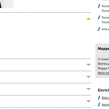
Künst
Kunst
Künst
Sozia
Arts
Mappe
In unse
Betreuu
Mappe h
Mehr In
Einri
Bibli
Ateli