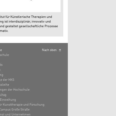
itut für Künstlerische Therapien und
g ist interdisziplinär, innovativ und
und gestaltet gesellschaftliche Prozesse
mativ.
le
Nach oben
schule
ds
e
ung
e der HKS
sleihe
ungen der Hochschule
ultag
Einweihung
 für Kunsttherapie und Forschung
Campus Große Straße
unst und Unternehmen