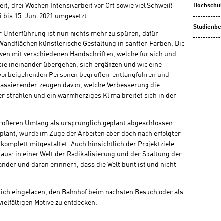
t, drei Wochen Intensivarbeit vor Ort sowie viel Schweiß
Hochschu
 bis 15. Juni 2021 umgesetzt.
Studienbe
Unterführung ist nun nichts mehr zu spüren, dafür
 Wandflächen künstlerische Gestaltung in sanften Farben. Die
ven mit verschiedenen Handschriften, welche für sich und
sie ineinander übergehen, sich ergänzen und wie eine
orbeigehenden Personen begrüßen, entlangführen und
Passierenden zeugen davon, welche Verbesserung die
er strahlen und ein warmherziges Klima breitet sich in der
größeren Umfang als ursprünglich geplant abgeschlossen.
eplant, wurde im Zuge der Arbeiten aber doch nach erfolgter
omplett mitgestaltet. Auch hinsichtlich der Projektziele
aus: in einer Welt der Radikalisierung und der Spaltung der
ander und daran erinnern, dass die Welt bunt ist und nicht
lich eingeladen, den Bahnhof beim nächsten Besuch oder als
ielfältigen Motive zu entdecken.