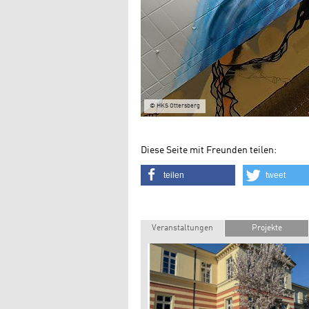
© HKS Ottersberg
Diese Seite mit Freunden teilen:
teilen
tweet
Veranstaltungen
Projekte