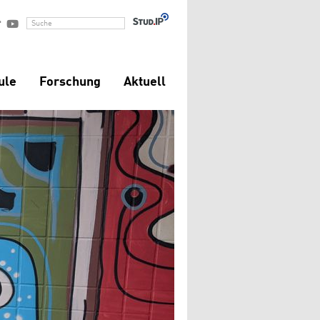


Suche
ule
Forschung
Aktuell