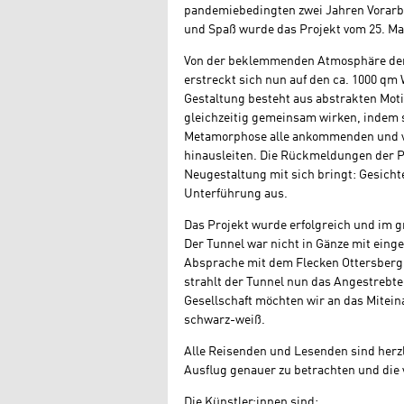
pandemiebedingten zwei Jahren Vorarbei
und Spaß wurde das Projekt vom 25. Mai
Von der beklemmenden Atmosphäre der 
erstreckt sich nun auf den ca. 1000 qm
Gestaltung besteht aus abstrakten Moti
gleichzeitig gemeinsam wirken, indem 
Metamorphose alle ankommenden und v
hinausleiten. Die Rückmeldungen der 
Neugestaltung mit sich bringt: Gesicht
Unterführung aus.
Das Projekt wurde erfolgreich und im 
Der Tunnel war nicht in Gänze mit eing
Absprache mit dem Flecken Ottersberg k
strahlt der Tunnel nun das Angestrebte 
Gesellschaft möchten wir an das Mitein
schwarz-weiß.
Alle Reisenden und Lesenden sind herz
Ausflug genauer zu betrachten und die v
Die Künstler:innen sind: