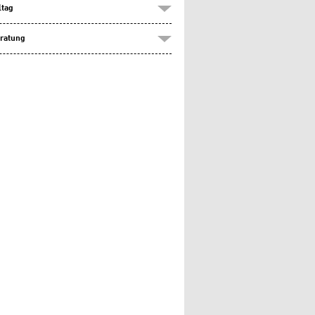
ltag
ratung