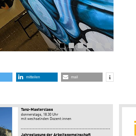
© HKS Otter
mitteilen
mail
Tanz-Masterclass
donnerstags, 18.30 Uhr
mit wechselnden Dozent:innen
Jahrestagung der Arbeitsgemeinschaft