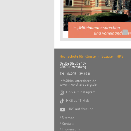
Hochschule für Künste im Sozialen (HKS)
Große Straße 107
28870 Ottersberg
Tel.: 04205 - 39 49 0
info@hks-ottersberg.de
www.hks-ottersberg.de

HKS auf Instagram

HKS auf Tiktok

HKS auf Youtube
Sitemap
Kontakt
Impressum