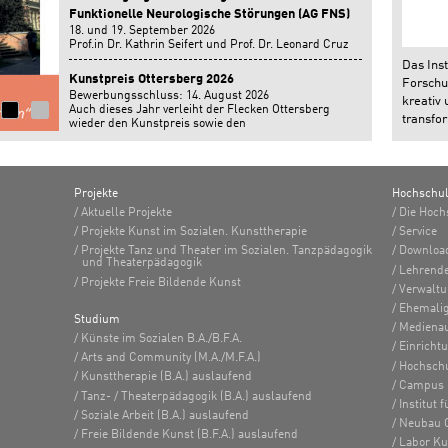
Funktionelle Neurologische Störungen (AG FNS)
18. und 19. September 2026
Prof.in Dr. Kathrin Seifert und Prof. Dr. Leonard Cruz
geben einen Workshop auf der Jahrestagung der
Das Inst
Arbeitsgemeinschaft Funktionelle Neurologische
Kunstpreis Ottersberg 2026
Forschun
Störungen in Bonn.
Bewerbungsschluss: 14. August 2026
kreativ 
Auch dieses Jahr verleiht der Flecken Ottersberg
transfor
wieder den Kunstpreis sowie den
Nachwuchsförderpreis.
Projekte
Hochschu
Aktuelle Projekte
Die Hoch
Projekte Kunst im Sozialen. Kunsttherapie
Service
Projekte Tanz und Theater im Sozialen. Tanzpädagogik
Downloa
und Theaterpädagogik
Lehrend
Projekte Freie Bildende Kunst
Verwalt
Ehemalig
Studium
Medienau
Künste im Sozialen B.A./B.F.A.
Einricht
Arts and Community (M.A./M.F.A.)
Hochsch
Kunsttherapie (B.A.) auslaufend
Campus 
Tanz- / Theaterpädagogik (B.A.) auslaufend
Institut
Soziale Arbeit (B.A.) auslaufend
Neubau 
Freie Bildende Kunst (B.F.A.) auslaufend
Labor K