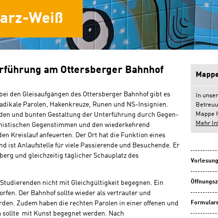
warz-Weiß
rführung am Ottersberger Bahnhof
Mappe
bei den Gleisaufgängen des Ottersberger Bahnhof gibt es
In unse
radikale Parolen, Hakenkreuze, Runen und NS-Insignien.
Betreuu
Mappe h
ilden und bunten Gestaltung der Unterführung durch Gegen-
Mehr In
schistischen Gegenstimmen und den wiederkehrend
en Kreislauf anfeuerten. Der Ort hat die Funktion eines
d ist Anlaufstelle für viele Passierende und Besuchende. Er
erg und gleichzeitig täglicher Schauplatz des
Vorlesung
Öffnungsz
Studierenden nicht mit Gleichgültigkeit begegnen. Ein
fen. Der Bahnhof sollte wieder als vertrauter und
Formulare
rden. Zudem haben die rechten Parolen in einer offenen und
em sollte mit Kunst begegnet werden. Nach