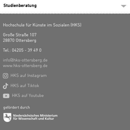
Studienberatung
Hochschule für Künste im Sozialen (HKS)
Große Straße 107
28870 Ottersberg
Tel.: 04205 - 39 49 0
info@hks-ottersberg.de
www.hks-ottersberg.de

HKS auf Instagram

HKS auf Tiktok

HKS auf Youtube