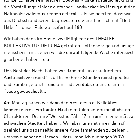
Konzert… haben ein bischen Bogotas Kioske ausgetscheckt und
die Vorstellunge einiger einfacher Handwerker im Bezug auf den
Nationalsozialismus kennen gelernt… als sie hoerten, dass wir
aus Deutschland seien, begruessten sie uns feierlich mit “Heil
Hitler”… unser Puls war sofort auf 180…
Wir haben dann im Hostel zweiMitgliede des THEATER
KOLLEKTIVS LUZ DE LUNA getroffen… offenherzige und lustige
menschen… mit denen wir die darauf folgende Woche intensivst
gearbeitet haben… s.u.
Den Rest der Nacht haben wir dann mit “interkulturellem
Austausch verbracht”…zu 15t mehrere Stunden nonstop Salsa
und Rumba getanzt… und am Ende zu dubsteb und drum´n
´base gewaechselt…
Am Montag haben wir dann den Rest des o.g. Kollektivs
kennengelernt. Ein bunter Haufen mit den unterschiedlichsten
Charakteren. Die ihre“Werkstadt”/ihr “Zentrum” in einem Sozal
schwachen Stadtteil haben… Wir aben uns mit ihnen darauf
geeinigt uns gegenseitig unsere Arbeitsmethoden zu zeigen…
um von einander zu lernen… dazu kann ich nur sagen WOW…