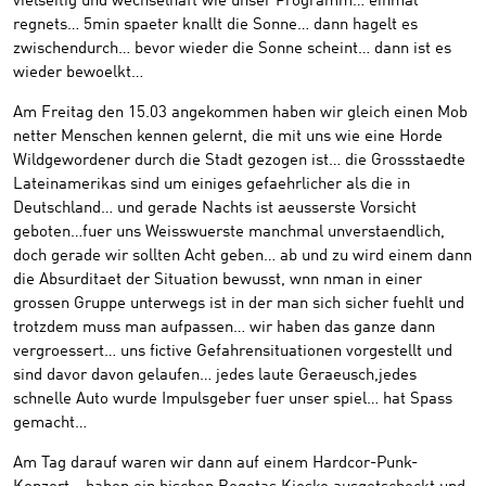
vielseitig und wechselhaft wie unser Programm… einmal
regnets… 5min spaeter knallt die Sonne… dann hagelt es
zwischendurch… bevor wieder die Sonne scheint… dann ist es
wieder bewoelkt…
Am Freitag den 15.03 angekommen haben wir gleich einen Mob
netter Menschen kennen gelernt, die mit uns wie eine Horde
Wildgewordener durch die Stadt gezogen ist… die Grossstaedte
Lateinamerikas sind um einiges gefaehrlicher als die in
Deutschland… und gerade Nachts ist aeusserste Vorsicht
geboten…fuer uns Weisswuerste manchmal unverstaendlich,
doch gerade wir sollten Acht geben… ab und zu wird einem dann
die Absurditaet der Situation bewusst, wnn nman in einer
grossen Gruppe unterwegs ist in der man sich sicher fuehlt und
trotzdem muss man aufpassen… wir haben das ganze dann
vergroessert… uns fictive Gefahrensituationen vorgestellt und
sind davor davon gelaufen… jedes laute Geraeusch,jedes
schnelle Auto wurde Impulsgeber fuer unser spiel… hat Spass
gemacht…
Am Tag darauf waren wir dann auf einem Hardcor-Punk-