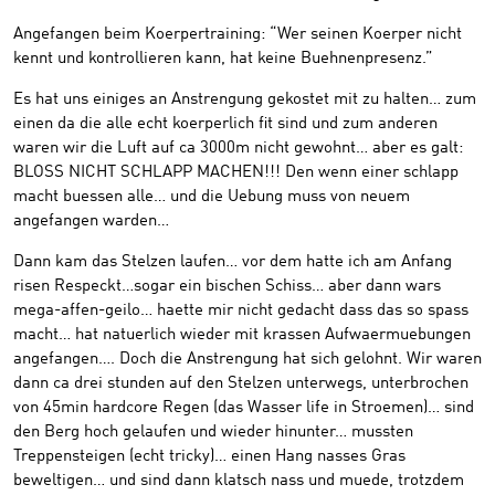
Angefangen beim Koerpertraining: “Wer seinen Koerper nicht
kennt und kontrollieren kann, hat keine Buehnenpresenz.”
Es hat uns einiges an Anstrengung gekostet mit zu halten… zum
einen da die alle echt koerperlich fit sind und zum anderen
waren wir die Luft auf ca 3000m nicht gewohnt… aber es galt:
BLOSS NICHT SCHLAPP MACHEN!!! Den wenn einer schlapp
macht buessen alle… und die Uebung muss von neuem
angefangen warden…
Dann kam das Stelzen laufen… vor dem hatte ich am Anfang
risen Respeckt…sogar ein bischen Schiss… aber dann wars
mega-affen-geilo… haette mir nicht gedacht dass das so spass
macht… hat natuerlich wieder mit krassen Aufwaermuebungen
angefangen…. Doch die Anstrengung hat sich gelohnt. Wir waren
dann ca drei stunden auf den Stelzen unterwegs, unterbrochen
von 45min hardcore Regen (das Wasser life in Stroemen)… sind
den Berg hoch gelaufen und wieder hinunter… mussten
Treppensteigen (echt tricky)… einen Hang nasses Gras
beweltigen… und sind dann klatsch nass und muede, trotzdem